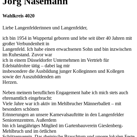
Jörg Nasemann
Wahlkreis 4020
Liebe Langenfelderinnen und Langenfelder,
ich bin 1954 in Wuppertal geboren und lebe seit über 40 Jahren mit
großer Verbundenheit in
Langenfeld. Ich habe einen erwachsenen Sohn und bin inzwischen
im Ruhestand. Zuvor war
ich in einem Düsseldorfer Unternehmen im Vertrieb für
Edelstahlrohre tätig – dabei lag mir
insbesondere die Ausbildung junger Kolleginnen und Kollegen
sowie der Auszubildenden am
Herzen.
Neben meinem beruflichen Engagement habe ich mich stets auch
ehrenamtlich eingebracht:
Viele Jahre war ich aktiv im Mehlbrucher Männerballett – mit
besonders schönen
Erinnerungen an unsere Karnevalsauftritte in den Langenfelder
Seniorenzentren. Außerdem
bin ich langjähriges Mitglied im Gartenbauverein Gieslenberg-
Mehlbruch und im örtlichen
Schützenverein. Das rheinische Brauchtum und unsere lokalen Feste